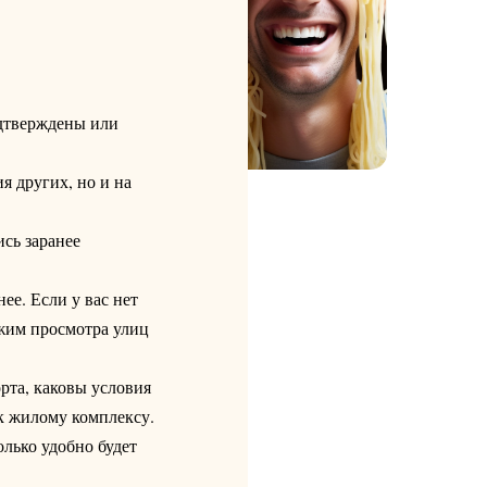
одтверждены или
я других, но и на
сь заранее
ее. Если у вас нет
ежим просмотра улиц
рта, каковы условия
 к жилому комплексу.
олько удобно будет