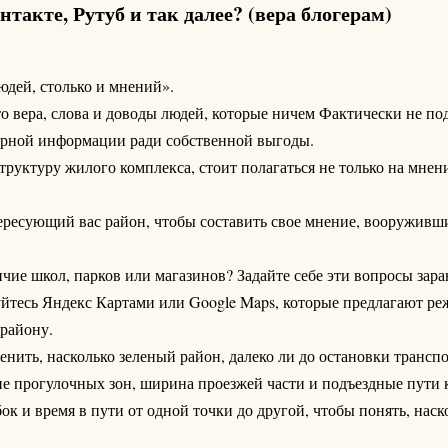
нтакте, Рутуб и так далее? (вера блогерам)
юдей, столько и мнений».
то вера, слова и доводы людей, которые ничем Фактически не п
верной информации ради собственной выгоды.
уктуру жилого комплекса, стоит полагаться не только на мнени
ересующий вас район, чтобы составить свое мнение, вооруживши
ичие школ, парков или магазинов? Задайте себе эти вопросы заран
уйтесь Яндекс Картами или Google Maps, которые предлагают р
 району.
нить, насколько зеленый район, далеко ли до остановки транспо
чие прогулочных зон, ширина проезжей части и подъездные пути
к и время в пути от одной точки до другой, чтобы понять, наск