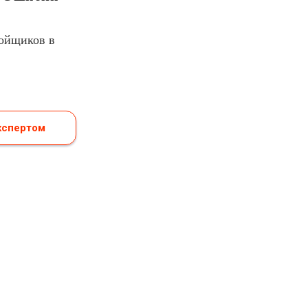
ройщиков в
кспертом