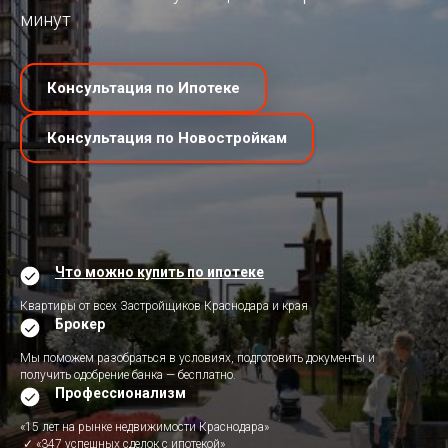
минут
Консультация по Ипотеке
Консультация по Новостройкам
Что можно купить по ипотеке
Квартиры от всех Застройщиков Краснодара и края
Брокер
Мы поможем разобраться в условиях, подготовить документы и
получить одобрение банка — бесплатно.
Профессионализм
«15 лет на рынке недвижимости Краснодара»
✓ «347 успешных сделок с ипотекой»