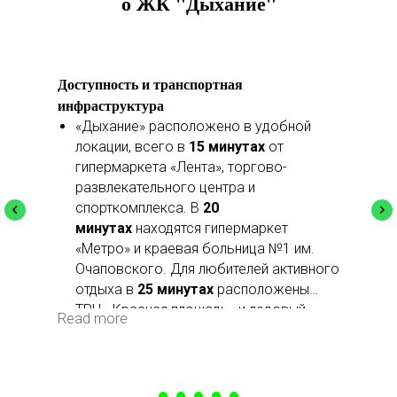
о ЖК "Дыхание"
Доступность и транспортная
инфраструктура
«Дыхание» расположено в удобной
локации, всего в
15 минутах
от
гипермаркета «Лента», торгово-
развлекательного центра и
спорткомплекса. В
20
минутах
находятся гипермаркет
«Метро» и краевая больница №1 им.
Очаповского. Для любителей активного
отдыха в
25 минутах
расположены
ТРЦ «Красная площадь» и ледовый
Read more
дворец «Ice Palace». Удобная
транспортная доступность делает
жизнь в комплексе еще более
комфортной.