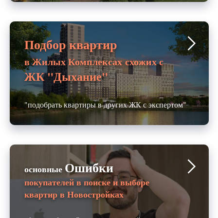
Подбор квартир
в Жилых Комплексах
схожих с
ЖК "Дыхание"
"подобрать квартиры в других ЖК с экспертом"
Ошибки
основные
покупателей в поиске и выборе
квартир в Новостройках