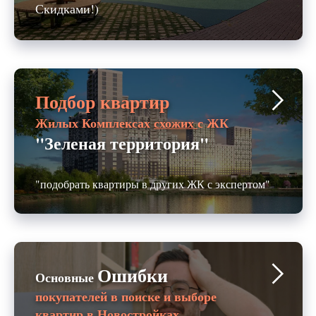
Скидками!)
Подбор квартир
Жилых Комплексах
схожих
с ЖК
"Зеленая территория"
"подобрать квартиры в других ЖК с экспертом"
Ошибки
Основные
покупателей в поиске и выборе
квартир в Новостройках