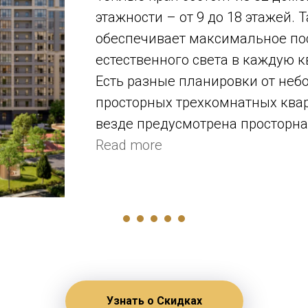
этажности – от 9 до 18 этажей. 
обеспечивает максимальное по
естественного света в каждую к
Есть разные планировки от неб
просторных трехкомнатных квар
везде предусмотрена просторна
столовая на европейский мотив
Read more
Узнать о Скидках