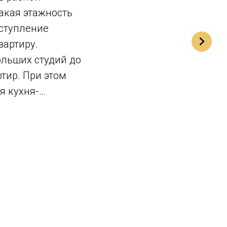
Такая этажность
ступление
вартиру.
ольших студий до
тир. При этом
я кухня-
.