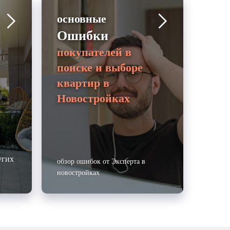
основные
Ошибки
покупателей в
поиске и выборе
квартир в
Новостройках
угих
обзор ошибок от Эксперта в
новостройках