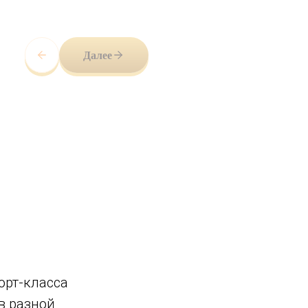
Далее
рт-класса
в разной