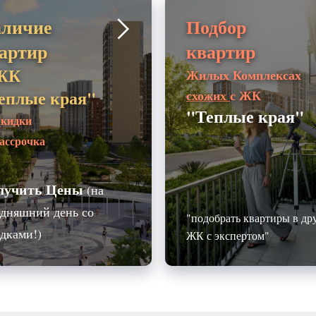
личие
Подбор
артир
квартир
ЖК
Жилых Комплексах
еплые края"
схожих
с ЖК
"Теплые края"
кидки
ассрочка
лучить Цены
(на
одняшний день со
"подобрать квартиры в др
дками!)
ЖК с экспертом"