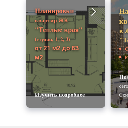
Планировки
На
кв
квартир ЖК
"Теплые края"
в 
"Т
(студии, 1, 2, 3)
от 21 м2 до 83
С
м2
Р
По
сег
Изучить подробнее
Ски